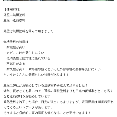
【使用材料】
外壁→無機塗料
屋根→遮熱塗料
外壁は無機塗料を選んで頂きました！
無機塗料の特徴は
・耐候性が高い
・カビ、こけが発生しにくい
・低汚染性と防汚性に優れている
・不燃性がある
・耐久性が高く、紫外線や酸化といった外部環境の影響を受けにくい
というたくさんの素晴らしい特徴があります！
屋根は弊社がお勧めしている遮熱塗料を選んで頂きました！
近年、夏がとても暑いので、通常の屋根塗料よりも日光の反射率がとても高く
なる遮熱塗料をお勧めしています！
遮熱塗料を施工した場合、日光の強さにもよりますが、表面温度は15度程変わ
ってくるというデータがあります。
そうすると必然的に室内温度も低くなることが期待できます！